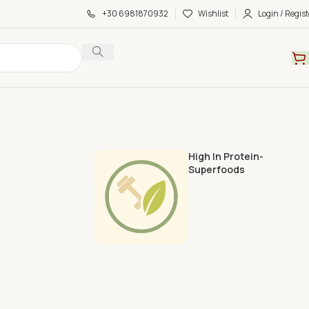
+30 6981870932
Wishlist
Login / Regist
High In Protein-
Superfoods