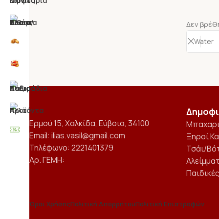
Δεν βρέθη
Δημοφι
Ερμού 15, Χαλκίδα, Εύβοια, 34100
Μπαχαρ
Email: ilias.vasil@gmail.com
Ξηροί Κ
Τηλέφωνο: 2221401379
Τσάι/Βό
Αρ. ΓΕΜΗ:
Αλείμμα
Παιδικέ
Όροι Χρήσης
Πολιτική Απορρήτου
Πολιτική Επιστροφών