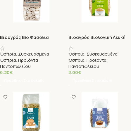
Βιοαγρός Bio Φασόλια
Βιοαγρός Βιολογική Λευκή
Γίγαντες 400g
Κινόα 250g
Όσπρια
,
Συσκευασμένα
Όσπρια
,
Συσκευασμένα
Όσπρια
,
Προιόντα
Όσπρια
,
Προιόντα
Παντοπωλείου
Παντοπωλείου
6.20
€
3.00
€
Προσθήκη Στο Καλάθι
Προσθήκη Στο Καλάθι