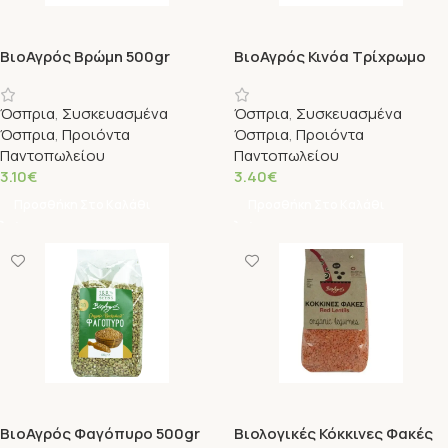
ΒιοΑγρός Βρώμη 500gr
ΒιοΑγρός Κινόα Τρίχρωμο
300gr
Όσπρια
,
Συσκευασμένα
Όσπρια
,
Συσκευασμένα
Όσπρια
,
Προιόντα
Όσπρια
,
Προιόντα
Παντοπωλείου
Παντοπωλείου
3.10
€
3.40
€
Προσθήκη Στο Καλάθι
Προσθήκη Στο Καλάθι
ΒιοΑγρός Φαγόπυρο 500gr
Βιολογικές Κόκκινες Φακές