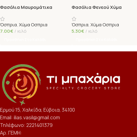
Φασόλια Μαυρομάτικα
Φασόλια Φενεού Χύμα
Φενεού Χύμα
Όσπρια
,
Χύμα Οσπρια
Όσπρια
,
Χύμα Οσπρια
7.00
€
κιλό
5.30
€
κιλό
Προσθήκη Στο Καλάθι
Προσθήκη Στο Καλάθι
Ερμού 15, Χαλκίδα, Εύβοια, 34100
Email: ilias.vasil@gmail.com
Τηλέφωνο: 2221401379
Αρ. ΓΕΜΗ: