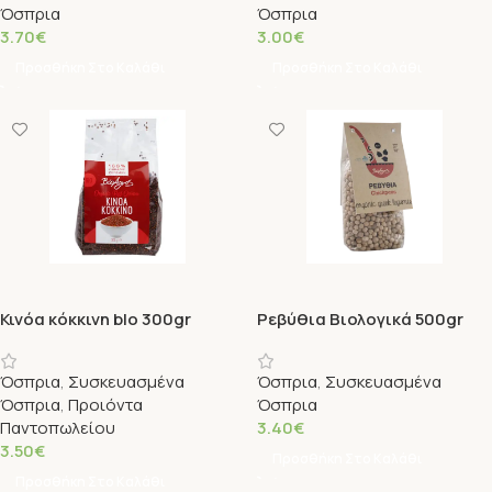
Όσπρια
Όσπρια
3.70
€
3.00
€
Προσθήκη Στο Καλάθι
Προσθήκη Στο Καλάθι
Κινόα κόκκινη bIo 300gr
Ρεβύθια Βιολογικά 500gr
Βιο Αγρός
Όσπρια
,
Συσκευασμένα
Όσπρια
,
Συσκευασμένα
Όσπρια
,
Προιόντα
Όσπρια
Παντοπωλείου
3.40
€
3.50
€
Προσθήκη Στο Καλάθι
Προσθήκη Στο Καλάθι