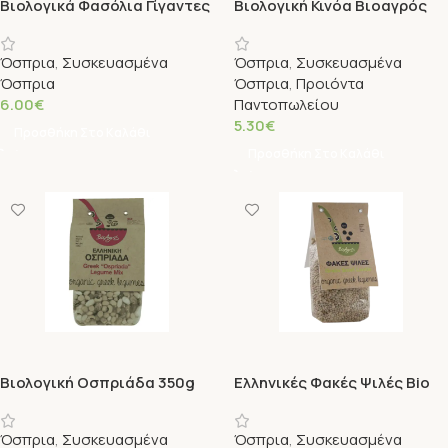
Βιολογικά Φασόλια Γίγαντες
Βιολογική Κινόα Βιοαγρός
400g Βιοαγρός
500g
Όσπρια
,
Συσκευασμένα
Όσπρια
,
Συσκευασμένα
Όσπρια
Όσπρια
,
Προιόντα
6.00
€
Παντοπωλείου
5.30
€
Προσθήκη Στο Καλάθι
Προσθήκη Στο Καλάθι
Βιολογική Οσπριάδα 350g
Ελληνικές Φακές Ψιλές Bio
Βιο Αγρός
500gr Βιο Αγρός
Όσπρια
,
Συσκευασμένα
Όσπρια
,
Συσκευασμένα