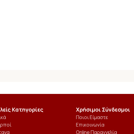
λείς Κατηγορίες
Χρήσιμοι Σύνδεσμοι
ικά
Ποιοι Είμαστε
αρποί
Επικοινωνία
τανα
Online Παραγγελία