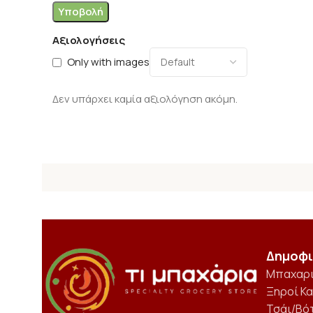
Αξιολογήσεις
Only with images
Δεν υπάρχει καμία αξιολόγηση ακόμη.
Δημοφι
Μπαχαρ
Ξηροί Κ
Τσάι/Βό