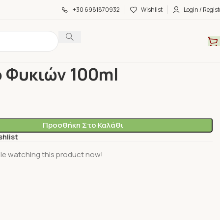
+30 6981870932
Wishlist
Login / Regist
α
Αιθέρια Έλαια/Έλαια Βάσης
Έλαιο Φυκιών 100ml
 Φυκιών 100ml
Προσθήκη Στο Καλάθι
shlist
le watching this product now!