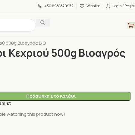
+30 6981870932
Wishlist
Login / Regist
α
Προιόντα Παντοπωλείου
ού 500g Βιοαγρός ΒΙΟ
ι Κεχριού 500g Βιοαγρός
Προσθήκη Στο Καλάθι
shlist
ple watching this product now!