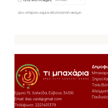
Δεν υπάρχει καμία αξιολόγηση ακόμη.
Δημοφι
Μπαχαρ
Ξηροί Κ
Τσάι/Βό
Αλείμμα
Ερμού 15, Χαλκίδα, Εύβοια, 34100
Παιδικέ
Email: ilias.vasil@gmail.com
Τηλέφωνο: 2221401379