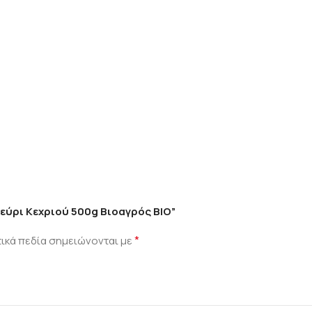
λεύρι Κεχριού 500g Βιοαγρός ΒΙΟ”
*
ικά πεδία σημειώνονται με