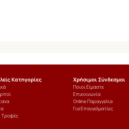
λείς Κατηγορίες
Χρήσιμοι Σύνδεσμοι
ικά
Ποιοι Είμαστε
αρποί
Επικοινωνία
τανα
Online Παραγγελία
τα
Για Επαγγελματίες
ς Τροφές