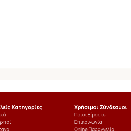
λείς Κατηγορίες
Χρήσιμοι Σύνδεσμοι
ικά
Ποιοι Είμαστε
αρποί
Επικοινωνία
τανα
Online Παραγγελία