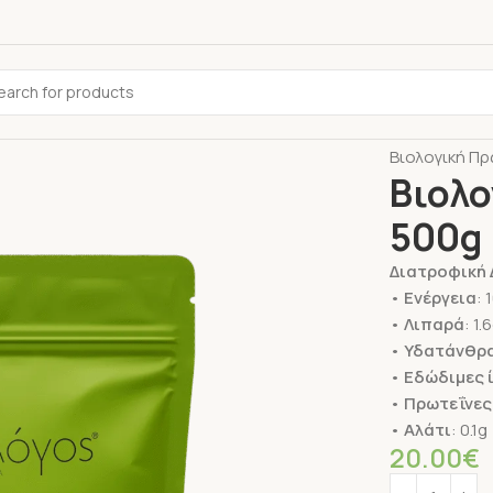
Αρχική σελίδ
Βιολογική Πρ
Βιολο
500g
Διατροφική 
•
Ενέργεια
: 
•
Λιπαρά
: 1
•
Υδατάνθρ
•
Εδώδιμες 
•
Πρωτεΐνες
•
Αλάτι
: 0.1g
20.00
€