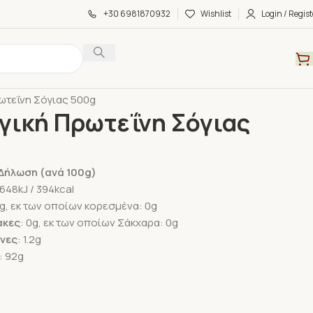
+30 6981870932
Wishlist
Login / Regist
α
Πρωτείνες και Υπερτροφές
ωτεΐνη Σόγιας 500g
γική Πρωτεΐνη Σόγιας
Δήλωση (ανά 100g)
1648kJ / 394kcal
.6g, εκ των οποίων κορεσμένα: 0g
ακες
: 0g, εκ των οποίων Σάκχαρα: 0g
ίνες
: 1.2g
: 92g