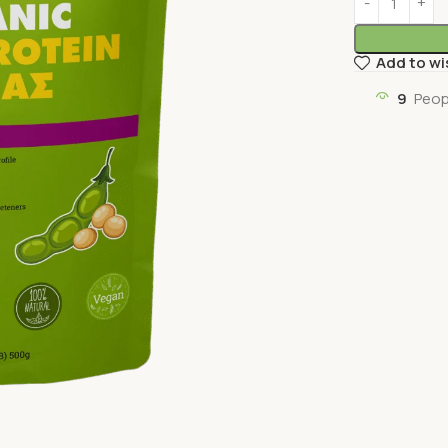
Add to wi
9
Peop