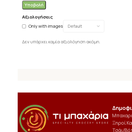
Αξιολογήσεις
Only with images
Δεν υπάρχει καμία αξιολόγηση ακόμη.
Δημοφι
Μπαχαρ
Ξηροί Κ
Τσάι/Βό