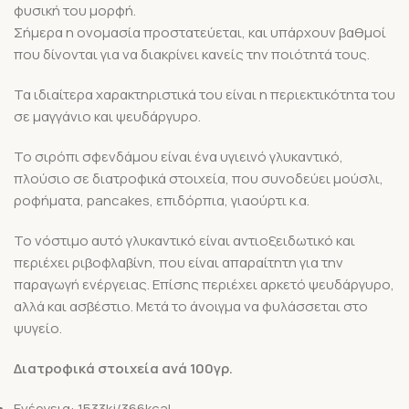
φυσική του μορφή.
Σήμερα η ονομασία προστατεύεται, και υπάρχουν βαθμοί
που δίνονται για να διακρίνει κανείς την ποιότητά τους.
Τα ιδιαίτερα χαρακτηριστικά του είναι η περιεκτικότητα του
σε μαγγάνιο και ψευδάργυρο.
Το σιρόπι σφενδάμου είναι ένα υγιεινό γλυκαντικό,
πλούσιο σε διατροφικά στοιχεία, που συνοδεύει μούσλι,
ροφήματα, pancakes, επιδόρπια, γιαούρτι κ.α.
Το νόστιμο αυτό γλυκαντικό είναι αντιοξειδωτικό και
περιέχει ριβοφλαβίνη, που είναι απαραίτητη για την
παραγωγή ενέργειας. Επίσης περιέχει αρκετό ψευδάργυρο,
αλλά και ασβέστιο. Μετά το άνοιγμα να φυλάσσεται στο
ψυγείο.
Διατροφικά στοιχεία ανά 100γρ.
Ενέργεια: 1533kj/366kcal