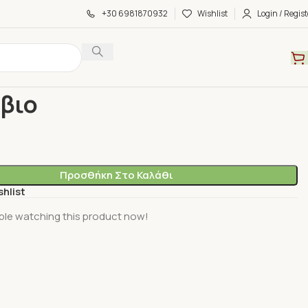
+30 6981870932
Wishlist
Login / Regist
α
Βότανα
Επιλόβιο
βιο
Προσθήκη Στο Καλάθι
shlist
ple watching this product now!