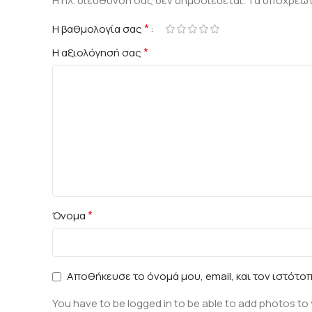
Η ηλ. διεύθυνση σας δεν δημοσιεύεται.
Τα υποχρεωτ
*
Η βαθμολογία σας
*
Η αξιολόγησή σας
*
Όνομα
Αποθήκευσε το όνομά μου, email, και τον ιστότο
You have to be logged in to be able to add photos to 