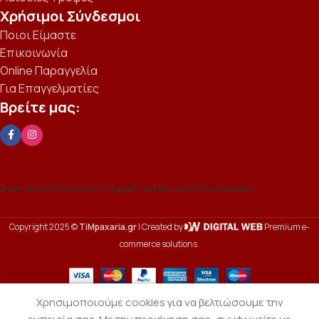
Χρήσιμοι Σύνδεσμοι
Ποιοι Είμαστε
Επικοινωνία
Online Παραγγελία
Για Επαγγελματίες
Βρείτε μας:
Όροι Χρήσης
Πολιτική Απορρήτου
Πολιτική Επιστροφών
Copyright 2025 ©
TiMpaxaria.gr
| Created by
Premium e-
commerce solutions.
Χρησιμοποιούμε cookies για να βελτιώσουμε την
4.00
€