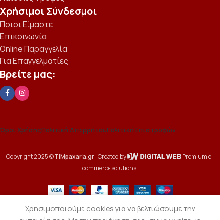
Χρήσιμοι Σύνδεσμοι
Ποιοι Είμαστε
Επικοινωνία
Online Παραγγελία
Για Επαγγελματίες
Βρείτε μας:
Όροι Χρήσης
Πολιτική Απορρήτου
Πολιτική Επιστροφών
Copyright 2025 ©
TiMpaxaria.gr
| Created by
Premium e-
commerce solutions.
Χρησιμοποιούμε cookies για να βελτιώσουμε την
Μείγμα