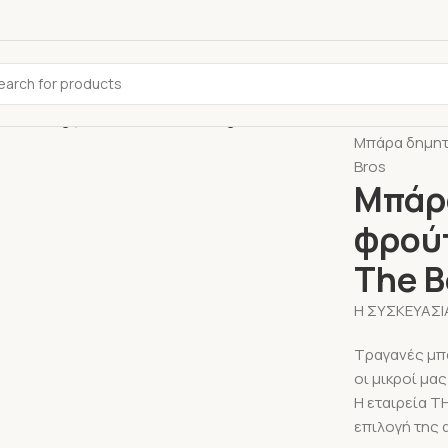
Αρχική σελίδ
Μπάρα δημητρ
Bros
Μπάρα
φρούτ
The B
Η ΣΥΣΚΕΥΑΣΙΑ
Tραγανές μπά
οι μικροί μα
Η εταιρεία T
επιλογή της 