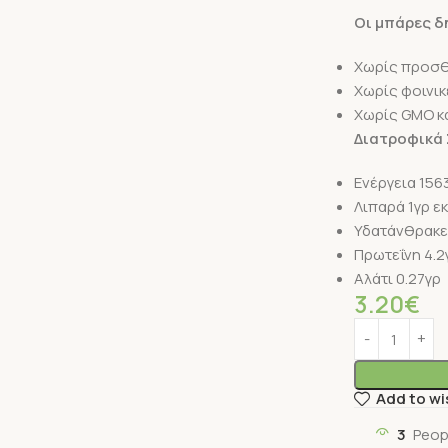
Οι μπάρες δη
Χωρίς προσθ
Χωρίς φοινικ
Χωρίς GMO κ
Διατροφικά 
Ενέργεια 1563
Λιπαρά 1γρ ε
Υδατάνθρακε
Πρωτεΐνη 4.2
Αλάτι 0.27γρ
3.20
€
Add to wi
3
Peop