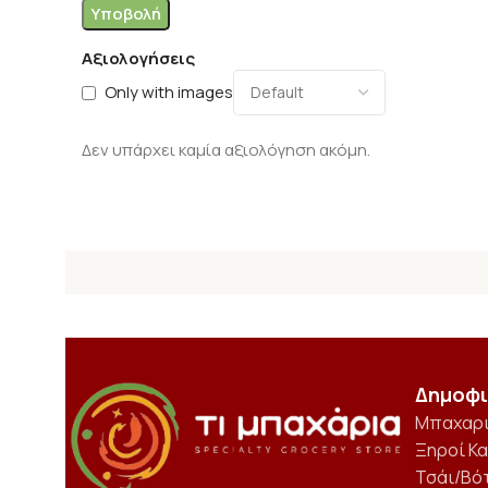
Αξιολογήσεις
Only with images
Δεν υπάρχει καμία αξιολόγηση ακόμη.
Δημοφι
Μπαχαρ
Ξηροί Κ
Τσάι/Βό