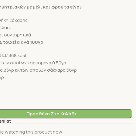
μητριακών με μέλι και φρούτα είναι:
ήκη ζάχαρης
έλαιο
αι συντηρητικά
Στοιχεία ανά 100γρ:
 kJ/ 368 kcal
κ των οποίων κορεσμένα 0.50γρ
ς 85γρ εκ των οποίων σάκχαρα 56γρ
γρ
Προσθήκη Στο Καλάθι
shlist
le watching this product now!