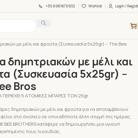
+30 6981870932
Wishlist
Login / Regist
α
Παιδικές Τροφές
Παιδικά Σνακ
ιακών με μέλι και φρούτα (Συσκευασία 5x25gr) – The Bee
 δημητριακών με μέλι και
α (Συσκευασία 5x25gr) –
ee Bros
 ΠΕΡΙΕΧΕΙ 5 ATOMIKEΣ ΜΠΑΡΕΣ ΤΩΝ 25gr.
ρες δημητριακών με μέλι και φρούτα για να απολαμβάνουν
ς φίλοι στο σχολείο σε οποιαδήποτε άλλη στιγμή της ημέρας.
HE BEE BROTHERS κατάφερε να δημιουργήσει μια υγιεινή
αγαπημένης τους λιχουδιάς.