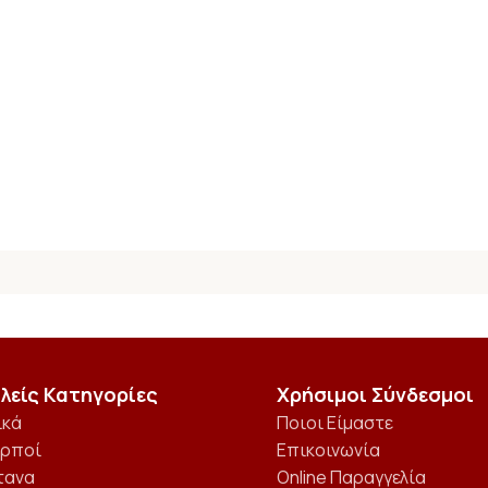
λείς Κατηγορίες
Χρήσιμοι Σύνδεσμοι
ικά
Ποιοι Είμαστε
αρποί
Επικοινωνία
τανα
Online Παραγγελία