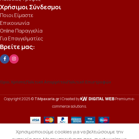
Χρήσιμοι Σύνδεσμοι
Ποιοι Είμαστε
Επικοινωνία
Online Παραγγελία
Για Επαγγελματίες
Βρείτε μας:
Όροι Χρήσης
Πολιτική Απορρήτου
Πολιτική Επιστροφών
Copyright 2025 ©
TiMpaxaria.gr
| Created by
Premium e-
commerce solutions.
Χρησιμοποιούμε cookies για να βελτιώσουμε την
Πεκάν