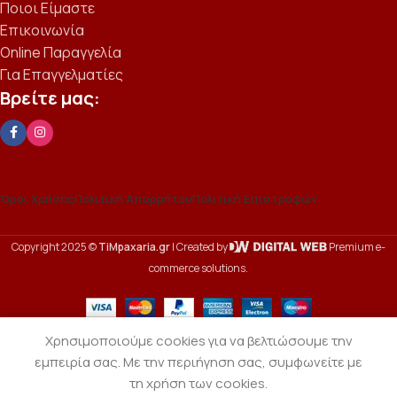
Ποιοι Είμαστε
Επικοινωνία
Online Παραγγελία
Για Επαγγελματίες
Βρείτε μας:
Όροι Χρήσης
Πολιτική Απορρήτου
Πολιτική Επιστροφών
Copyright 2025 ©
TiMpaxaria.gr
| Created by
Premium e-
commerce solutions.
Χρησιμοποιούμε cookies για να βελτιώσουμε την
73.00
€
εμπειρία σας. Με την περιήγηση σας, συμφωνείτε με
Πιπερίτσες
0
Προσθήκη Στο 
Chili
τη χρήση των cookies.
κιλό
Menu
Wishlist
Cart