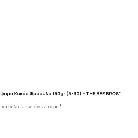
όφημα Κακάο Φράουλα 150gr (5×30) – THE BEE BROS”
*
ικά πεδία σημειώνονται με