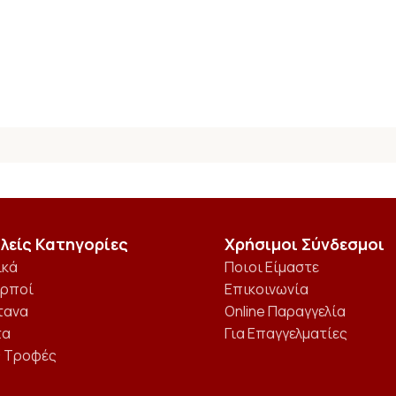
λείς Κατηγορίες
Χρήσιμοι Σύνδεσμοι
ικά
Ποιοι Είμαστε
αρποί
Επικοινωνία
τανα
Online Παραγγελία
τα
Για Επαγγελματίες
ς Τροφές