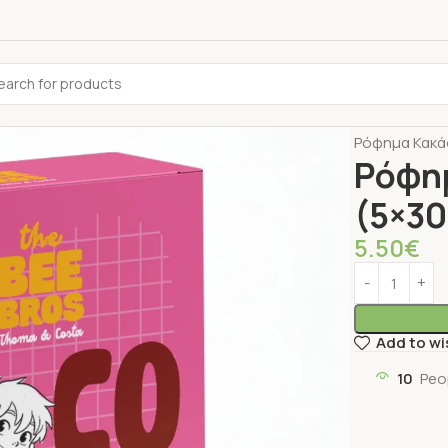
Αρχική σελίδ
Ρόφημα Κακάο
Ρόφη
(5×30
5.50
€
Add to wi
10
Peo