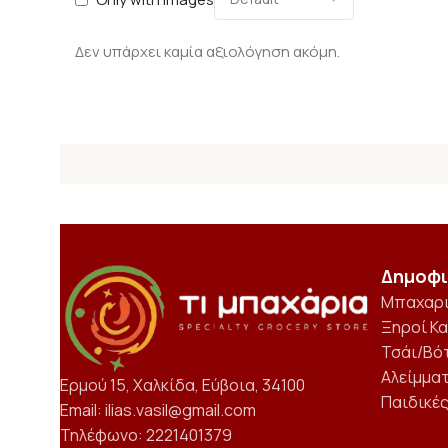
Δεν υπάρχει καμία αξιολόγηση ακόμη.
Δημοφι
Μπαχαρ
Ξηροί Κ
Τσάι/Βό
Αλείμμα
Ερμού 15, Χαλκίδα, Εύβοια, 34100
Παιδικέ
Email: ilias.vasil@gmail.com
Τηλέφωνο: 2221401379