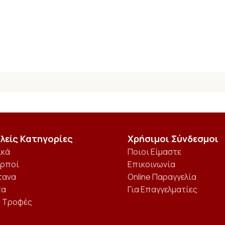
λείς Κατηγορίες
Χρήσιμοι Σύνδεσμοι
ικά
Ποιοι Είμαστε
αρποί
Επικοινωνία
τανα
Online Παραγγελία
τα
Για Επαγγελματίες
ς Τροφές