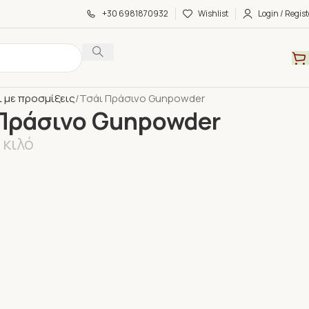
+30 6981870932
Wishlist
Login / Regist
α
Τσάι
Τσάι Χύμα με προσμίξεις
 με προσμίξεις
Τσάι Πράσινο Gunpowder
 Πράσινο Gunpowder
κιλό