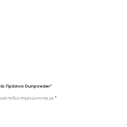
Τσάι Πράσινο Gunpowder”
*
ικά πεδία σημειώνονται με