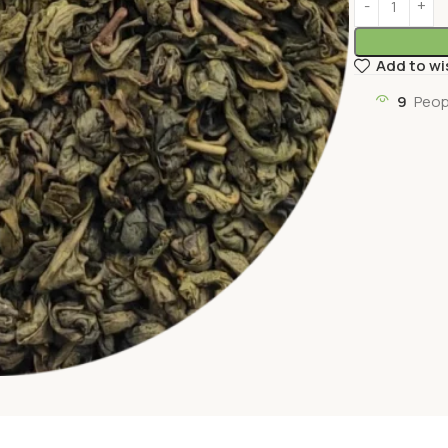
Add to wi
9
Peop