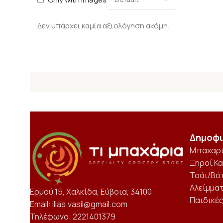
Δεν υπάρχει καμία αξιολόγηση ακόμη.
Δημοφι
Μπαχαρ
Ξηροί Κ
Τσάι/Βό
Αλείμμα
Ερμού 15, Χαλκίδα, Εύβοια, 34100
Παιδικέ
Email: ilias.vasil@gmail.com
Τηλέφωνο: 2221401379