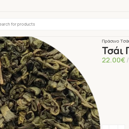
Αρχική σελίδ
Πράσινο Τσάι
Τσάι
22.00
€