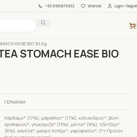
+30 6981870932
Wishlist
Login / Regist
α
Τσάι
Συσκευασμένο Τσάι
OMACH EASE ΒΙΟ 30,6g
 TEA STOMACH EASE ΒΙΟ
ΓΕΡΜΑΝΙΑ
Κάρδαμο* (17%), μάραθος* (17%), κόλιανδρος*, βύνη
κριθαριού*, γλυκόριζα* (13%), μέντα* (9%), τζίντζερ*
(6%), κανέλα*, μαύρο πιπέρι*, γαρύφαλλο*. (*= Προϊόν