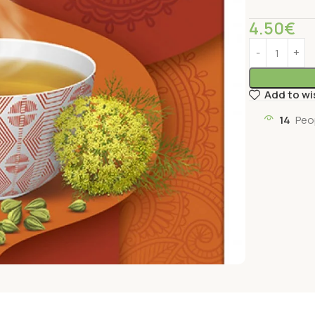
4.50
€
Add to wi
14
Peo