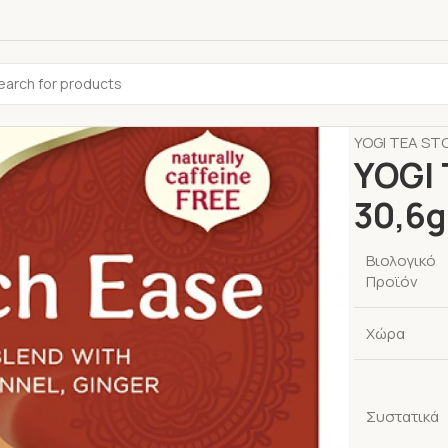
Αρχική σελίδ
YOGI TEA ST
YOGI
30,6g
Βιολογικό
Προϊόν
Χώρα
Συστατικά