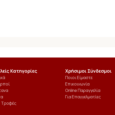
λείς Κατηγορίες
Χρήσιμοι Σύνδεσμοι
ικά
Ποιοι Είμαστε
αρποί
Επικοινωνία
τανα
Online Παραγγελία
τα
Για Επαγγελματίες
ς Τροφές