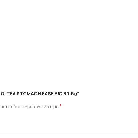
OGI TEA STOMACH EASE ΒΙΟ 30,6g”
*
ικά πεδία σημειώνονται με