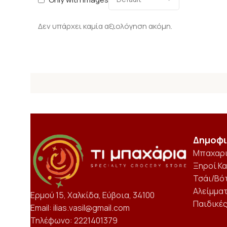
Δεν υπάρχει καμία αξιολόγηση ακόμη.
Δημοφι
Μπαχαρ
Ξηροί Κ
Τσάι/Βό
Αλείμμα
Ερμού 15, Χαλκίδα, Εύβοια, 34100
Παιδικέ
Email: ilias.vasil@gmail.com
Τηλέφωνο: 2221401379